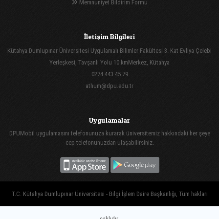
Memnuniyet Bildirim Formu
İletişim Bilgileri
Kütahya Dumlupınar Üniversitesi Uygulamalı Bilimler Fakültesi 3. Kat Evliya Çelebi
Yerleşkesi, Tavşanlı Yolu 10.kmMerkez, Kütahya
0274 443 45 79
athum@dpu.edu.tr
Uygulamalar
DPUMobil uygulamasını telefonunuza kurarak üniversitemiz hakkındaki her şeye
cep telefonunuzdan ulaşabilirsiniz.
T.C. Kütahya Dumlupınar Üniversitesi - Bilgi İşlem Daire Başkanlığı, Tüm hakları
saklıdır.