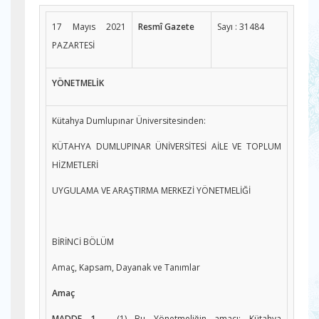
17 Mayıs 2021
Resmî Gazete
Sayı : 31484
PAZARTESİ
YÖNETMELİK
Kütahya Dumlupınar Üniversitesinden:
KÜTAHYA DUMLUPINAR ÜNİVERSİTESİ AİLE VE TOPLUM
HİZMETLERİ
UYGULAMA VE ARAŞTIRMA MERKEZİ YÖNETMELİĞİ
BİRİNCİ BÖLÜM
Amaç, Kapsam, Dayanak ve Tanımlar
Amaç
MADDE 1 –
(1) Bu Yönetmeliğin amacı; Kütahya