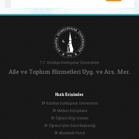
T.C. Kütahya Dumlupınar Üniversitesi
Aile ve Toplum Hizmetleri Uyg. ve Arş. Mer.
Hızlı Erişimler
Kütahya Dumlupınar Üniversitesi
Merkez Kütüphane
Öğrenci Bilgi Sistemi
Öğrenci İşleri Daire Başkanlığı
Akademik Portal