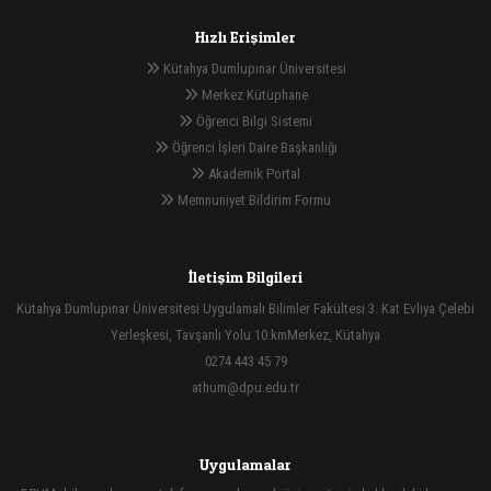
Hızlı Erişimler
Kütahya Dumlupınar Üniversitesi
Merkez Kütüphane
Öğrenci Bilgi Sistemi
Öğrenci İşleri Daire Başkanlığı
Akademik Portal
Memnuniyet Bildirim Formu
İletişim Bilgileri
Kütahya Dumlupınar Üniversitesi Uygulamalı Bilimler Fakültesi 3. Kat Evliya Çelebi
Yerleşkesi, Tavşanlı Yolu 10.kmMerkez, Kütahya
0274 443 45 79
athum@dpu.edu.tr
Uygulamalar