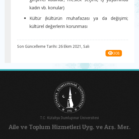
kadın vb. konular)
Kültür (kültürün muhafazası ya da değişimi;
kültürel değerlerin korunması
Son Güncelleme Tarihi: 26 Ekim 2021, Salı
308
T.C. Kütahya Dumlupınar Üniversitesi
Aile ve Toplum Hizmetleri Uyg. ve Arş. Mer.