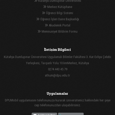
Kütahya Dumlupınar Üniversitesi
Merkez Kütüphane
Öğrenci Bilgi Sistemi
Öğrenci İşleri Daire Başkanlığı
Akademik Portal
Memnuniyet Bildirim Formu
İletişim Bilgileri
Kütahya Dumlupınar Üniversitesi Uygulamalı Bilimler Fakültesi 3. Kat Evliya Çelebi
Yerleşkesi, Tavşanlı Yolu 10.kmMerkez, Kütahya
0274 443 45 79
athum@dpu.edu.tr
Uygulamalar
DPUMobil uygulamasını telefonunuza kurarak üniversitemiz hakkındaki her şeye
cep telefonunuzdan ulaşabilirsiniz.