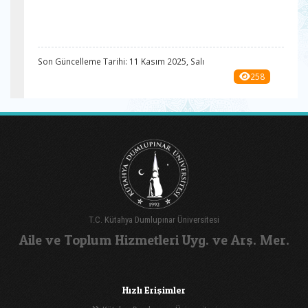
Son Güncelleme Tarihi: 11 Kasım 2025, Salı
258
T.C. Kütahya Dumlupınar Üniversitesi
Aile ve Toplum Hizmetleri Uyg. ve Arş. Mer.
Hızlı Erişimler