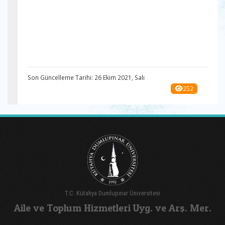
Son Güncelleme Tarihi: 26 Ekim 2021, Salı
252
T.C. Kütahya Dumlupınar Üniversitesi
Aile ve Toplum Hizmetleri Uyg. ve Arş. Mer.