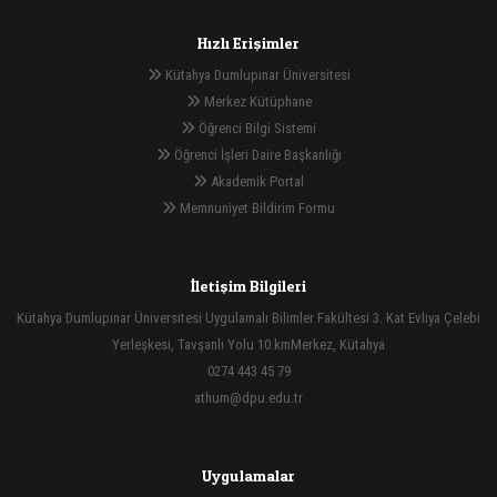
Hızlı Erişimler
Kütahya Dumlupınar Üniversitesi
Merkez Kütüphane
Öğrenci Bilgi Sistemi
Öğrenci İşleri Daire Başkanlığı
Akademik Portal
Memnuniyet Bildirim Formu
İletişim Bilgileri
Kütahya Dumlupınar Üniversitesi Uygulamalı Bilimler Fakültesi 3. Kat Evliya Çelebi
Yerleşkesi, Tavşanlı Yolu 10.kmMerkez, Kütahya
0274 443 45 79
athum@dpu.edu.tr
Uygulamalar