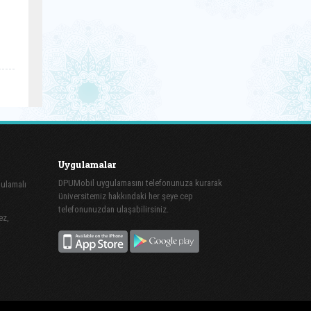
Uygulamalar
DPUMobil uygulamasını telefonunuza kurarak
gulamalı
üniversitemiz hakkındaki her şeye cep
telefonunuzdan ulaşabilirsiniz.
ez,