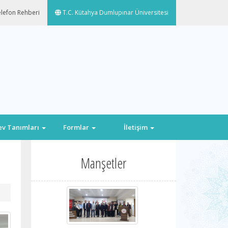
lefon Rehberi
T.C. Kütahya Dumlupınar Üniversitesi
ev Tanımları
Formlar
İletişim
Manşetler