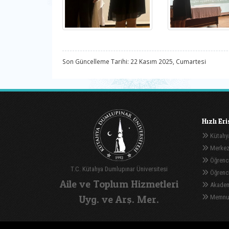
Son Güncelleme Tarihi: 22 Kasım 2025, Cumartesi
Hızlı Er
Kütahya
Merkez
Öğrenci
T.C. Kütahya Dumlupınar Üniversitesi
Öğrenci 
Aile ve Toplum Hizmetleri
Akadem
Uyg. ve Arş. Mer.
Memnuni