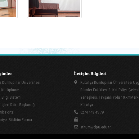
işimler
İletişim Bilgileri
 Dumlupınar Üniversitesi
Kütahya Dumlupınar Üniversitesi Uy
 Kütüphane
Bilimler Fakültesi 3. Kat Evliya Çelebi
 Bilgi Sistemi
Yerleşkesi, Tavşanlı Yolu 10.kmMerk
İşleri Daire Başkanlığı
Kütahya
ik Portal
0274 443 45 79
yet Bildirim Formu
athum@dpu.edu.tr