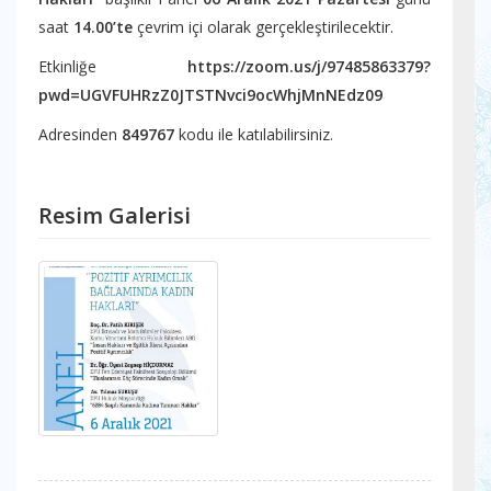
saat
14.00’te
çevrim içi olarak gerçekleştirilecektir.
Etkinliğe
https://zoom.us/j/97485863379?
pwd=UGVFUHRzZ0JTSTNvci9ocWhjMnNEdz09
Adresinden
849767
kodu ile katılabilirsiniz.
Resim Galerisi