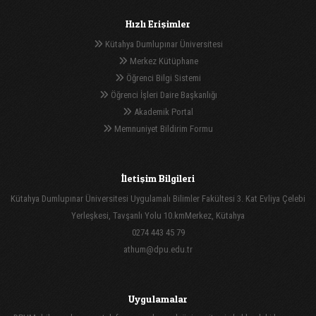
Hızlı Erişimler
Kütahya Dumlupınar Üniversitesi
Merkez Kütüphane
Öğrenci Bilgi Sistemi
Öğrenci İşleri Daire Başkanlığı
Akademik Portal
Memnuniyet Bildirim Formu
İletişim Bilgileri
Kütahya Dumlupınar Üniversitesi Uygulamalı Bilimler Fakültesi 3. Kat Evliya Çelebi
Yerleşkesi, Tavşanlı Yolu 10.kmMerkez, Kütahya
0274 443 45 79
athum@dpu.edu.tr
Uygulamalar