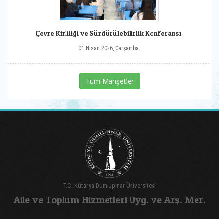
Çevre Kirliliği ve Sürdürülebilirlik Konferansı
01 Nisan 2026, Çarşamba
Tüm Manşetler
T.C. Kütahya Dumlupınar Üniversitesi
Aile ve Toplum Hizmetleri Uyg. ve Arş. Mer.