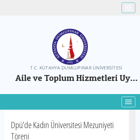
Toggle
T.C. KÜTAHYA DUMLUPINAR ÜNİVERSİTESİ
Aile ve Toplum Hizmetleri Uyg.
ve Arş. Mer.
Toggl
Dpü’de Kadın Üniversitesi Mezuniyeti
Töreni