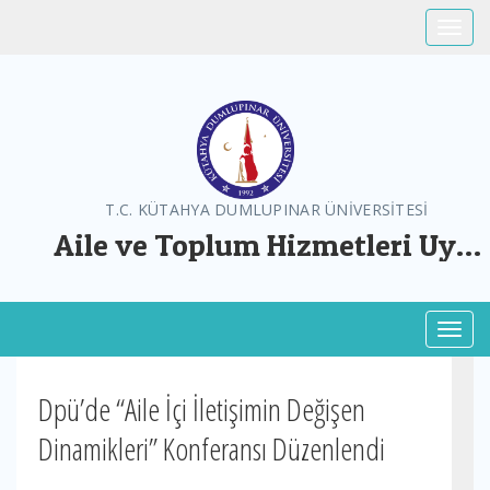
Toggle
T.C. KÜTAHYA DUMLUPINAR ÜNİVERSİTESİ
Aile ve Toplum Hizmetleri Uyg.
ve Arş. Mer.
Toggl
Dpü’de “Aile İçi İletişimin Değişen
Dinamikleri” Konferansı Düzenlendi