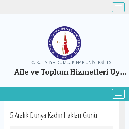
Toggle
T.C. KÜTAHYA DUMLUPINAR ÜNİVERSİTESİ
Aile ve Toplum Hizmetleri Uyg.
ve Arş. Mer.
Toggl
5 Aralık Dünya Kadın Hakları Günü