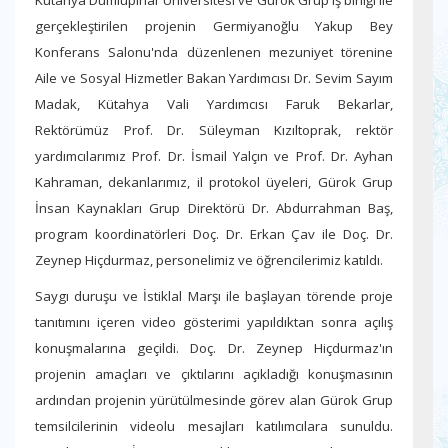
Kütahya Dumlupınar Üniversitesi ve Gürok Grup iş birliği ile
gerçekleştirilen projenin Germiyanoğlu Yakup Bey
Konferans Salonu'nda düzenlenen mezuniyet törenine
Aile ve Sosyal Hizmetler Bakan Yardımcısı Dr. Sevim Sayım
Madak, Kütahya Vali Yardımcısı Faruk Bekarlar,
Rektörümüz Prof. Dr. Süleyman Kızıltoprak, rektör
yardımcılarımız Prof. Dr. İsmail Yalçın ve Prof. Dr. Ayhan
Kahraman, dekanlarımız, il protokol üyeleri, Gürok Grup
İnsan Kaynakları Grup Direktörü Dr. Abdurrahman Baş,
program koordinatörleri Doç. Dr. Erkan Çav ile Doç. Dr.
Zeynep Hiçdurmaz, personelimiz ve öğrencilerimiz katıldı.
Saygı duruşu ve İstiklal Marşı ile başlayan törende proje
tanıtımını içeren video gösterimi yapıldıktan sonra açılış
konuşmalarına geçildi. Doç. Dr. Zeynep Hiçdurmaz'ın
projenin amaçları ve çıktılarını açıkladığı konuşmasının
ardından projenin yürütülmesinde görev alan Gürok Grup
temsilcilerinin videolu mesajları katılımcılara sunuldu.