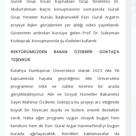
Gürok Grup İnsan Kaynakları Grup Direktörü Dr.
Abdurrahman Baş'ın konuşmasının sonrasında Gürok
Grup Yönetim Kurulu Başkanvekili Esin Güral Argat'ın
projeye ilişkin görüşlerinin yer aldığı video yayımlandı.
Gösterimin ardından kürsüye gelen Prof. Dr. Süleyman
Kızıltoprak, konuşmasında şu ifadeleri kullandı:
REKTÖRÜMÜZDEN BAKAN ÖZDEMİR GÖKTAŞ'A
TEŞEKKÜR
Kütahya Dumlupınar Üniversitesi olarak 2025 Aile Yılı
kapsamında hayata geçirdiğimiz Aile Üniversitesi
programının ödül ve cübbe törenini bir arada
gerçekleştiriyoruz. Aile ve Sosyal Hizmetler Bakanımız
Sayın Mahinur Özdemir Göktaş'a bu projeyi arz ettiğimde
büyük bir heyecan duydu ve bizlere önemli destekler
verdi. Hatta eğer programı uygun olsaydı bugün hem
kendisini hem de Esin Güral Argat Hanımefendi'yi bugün
burada ağırlayacaktık. Kendileri katılamasalar da