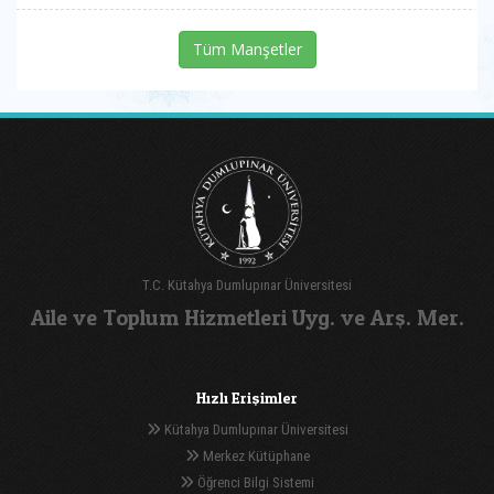
Tüm Manşetler
T.C. Kütahya Dumlupınar Üniversitesi
Aile ve Toplum Hizmetleri Uyg. ve Arş. Mer.
Hızlı Erişimler
Kütahya Dumlupınar Üniversitesi
Merkez Kütüphane
Öğrenci Bilgi Sistemi