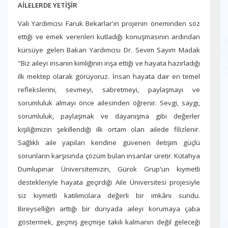
AİLELERDE YETİŞİR
Vali Yardımcısı Faruk Bekarlar'ın projenin öneminden söz
ettiği ve emek verenleri kutladığı konuşmasının ardından
kürsüye gelen Bakan Yardımcısı Dr. Sevim Sayım Madak
"Biz aileyi insanın kimliğinin inşa ettiği ve hayata hazırladığı
ilk mektep olarak görüyoruz. İnsan hayata dair en temel
reflekslerini, sevmeyi, sabretmeyi, paylaşmayı ve
sorumluluk almayı önce ailesinden öğrenir. Sevgi, saygı,
sorumluluk, paylaşmak ve dayanışma gibi değerler
kişiliğimizin şekillendiği ilk ortam olan ailede filizlenir.
Sağlıklı aile yapıları kendine güvenen iletişim güçlü
sorunların karşısında çözüm bulan insanlar üretir. Kütahya
Dumlupınar Üniversitemizin, Gürok Grup'un kıymetli
destekleriyle hayata geçirdiği Aile Üniversitesi projesiyle
siz kıymetli katılımcılara değerli bir imkânı sundu.
Bireyselliğin arttığı bir dünyada aileyi korumaya çaba
göstermek, geçmiş geçmişe takılı kalmanın değil geleceği