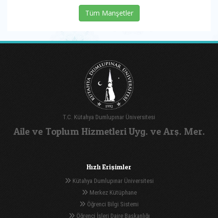
Tüm Manşetler
T.C. Kütahya Dumlupınar Üniversitesi
Aile ve Toplum Hizmetleri Uyg. ve Arş. Mer.
Hızlı Erişimler
Kütahya Dumlupınar Üniversitesi
Merkez Kütüphane
Öğrenci Bilgi Sistemi
Öğrenci İşleri Daire Başkanlığı