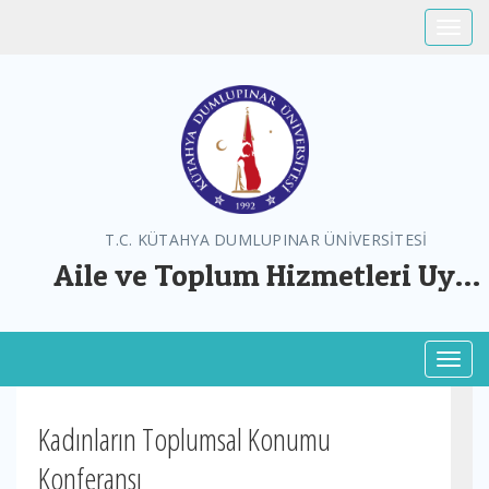
Toggle
T.C. KÜTAHYA DUMLUPINAR ÜNİVERSİTESİ
Aile ve Toplum Hizmetleri Uyg.
ve Arş. Mer.
Toggl
Kadınların Toplumsal Konumu
Konferansı