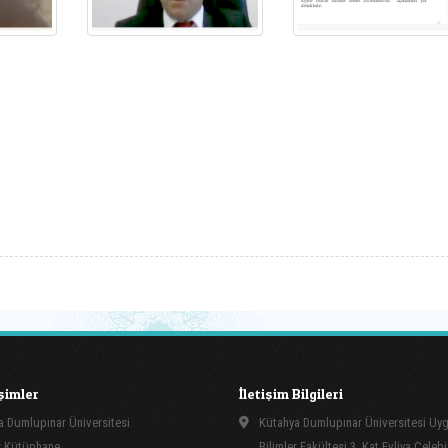
işimler
İletişim Bilgileri
 Dumlupınar Üniversitesi
Kütahya Dumlupınar Üniversitesi Uy
 Kütüphane
Bilimler Fakültesi 3. Kat Evliya Çelebi