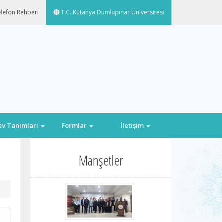
lefon Rehberi
T.C. Kütahya Dumlupınar Üniversitesi
ev Tanımları
Formlar
İletişim
Manşetler