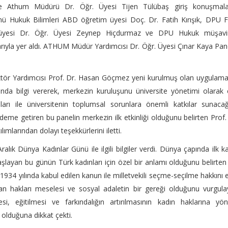
 Athum Müdürü Dr. Öğr. Üyesi Tijen Tülübaş giriş konuşmalar
ü Hukuk Bilimleri ABD öğretim üyesi Doç. Dr. Fatih Kırışık, DPU 
 üyesi Dr. Öğr. Üyesi Zeynep Hiçdurmaz ve DPU Hukuk müşavirl
ıyla yer aldı. ATHUM Müdür Yardımcısı Dr. Öğr. Üyesi Çınar Kaya Pan
ektör Yardımcısı Prof. Dr. Hasan Göçmez yeni kurulmuş olan uygulam
da bilgi vererek, merkezin kuruluşunu üniversite yönetimi olarak
arı ile üniversitenin toplumsal sorunlara önemli katkılar sunaca
deme getiren bu panelin merkezin ilk etkinliği olduğunu belirten Prof.
ımlarından dolayı teşekkürlerini iletti.
k Dünya Kadınlar Günü ile ilgili bilgiler verdi. Dünya çapında ilk k
aşlayan bu günün Türk kadınları için özel bir anlamı olduğunu belirten
 1934 yılında kabul edilen kanun ile milletvekili seçme-seçilme hakkını 
insan hakları meselesi ve sosyal adaletin bir gereği olduğunu vurgul
si, eğitilmesi ve farkındalığın artırılmasının kadın haklarına yön
olduğuna dikkat çekti.