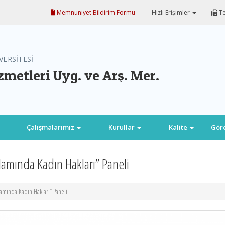
Memnuniyet Bildirim Formu
Hızlı Erişimler
Te
VERSİTESİ
metleri Uyg. ve Arş. Mer.
Çalışmalarımız
Kurullar
Kalite
Gör
ğlamında Kadın Hakları” Paneli
lamında Kadın Hakları” Paneli