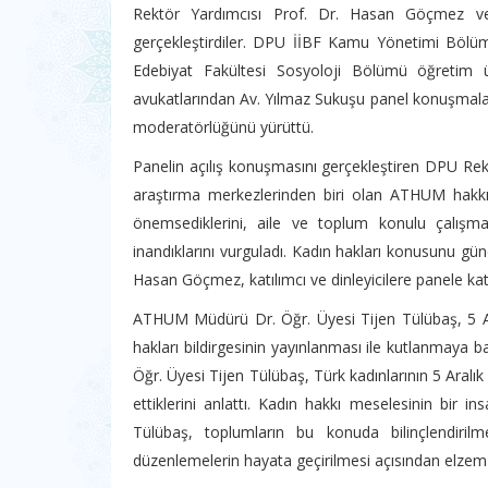
Rektör Yardımcısı Prof. Dr. Hasan Göçmez ve
gerçekleştirdiler. DPU İİBF Kamu Yönetimi Bölüm
Edebiyat Fakültesi Sosyoloji Bölümü öğretim
avukatlarından Av. Yılmaz Sukuşu panel konuşmalar
moderatörlüğünü yürüttü.
Panelin açılış konuşmasını gerçekleştiren DPU R
araştırma merkezlerinden biri olan ATHUM hakkın
önemsediklerini, aile ve toplum konulu çalışmal
inandıklarını vurguladı. Kadın hakları konusunu gün
Hasan Göçmez, katılımcı ve dinleyicilere panele katıl
ATHUM Müdürü Dr. Öğr. Üyesi Tijen Tülübaş, 5 Aralı
hakları bildirgesinin yayınlanması ile kutlanmaya b
Öğr. Üyesi Tijen Tülübaş, Türk kadınlarının 5 Aralık
ettiklerini anlattı. Kadın hakkı meselesinin bir 
Tülübaş, toplumların bu konuda bilinçlendirilme
düzenlemelerin hayata geçirilmesi açısından elzem 