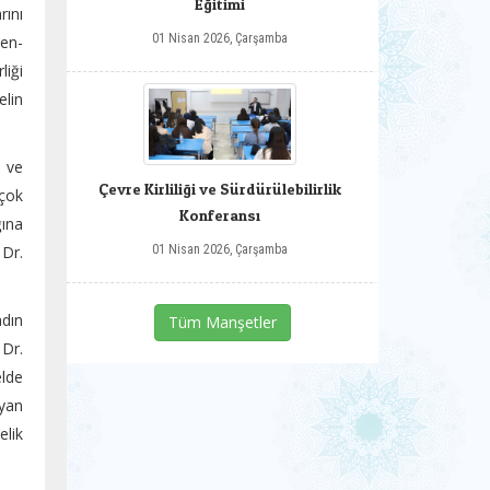
Eğitimi
ını
01 Nisan 2026, Çarşamba
Fen-
iği
elin
a ve
Çevre Kirliliği ve Sürdürülebilirlik
 çok
Konferansı
ğına
 Dr.
01 Nisan 2026, Çarşamba
adın
Tüm Manşetler
 Dr.
elde
ayan
elik