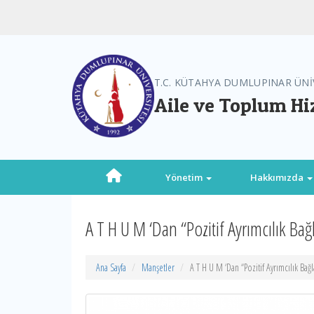
T.C. KÜTAHYA DUMLUPINAR ÜNİ
Aile ve Toplum Hiz
Yönetim
Hakkımızda
A T H U M ‘Dan “Pozitif Ayrımcılık Ba
Ana Sayfa
Manşetler
A T H U M ‘Dan “Pozitif Ayrımcılık Bağ