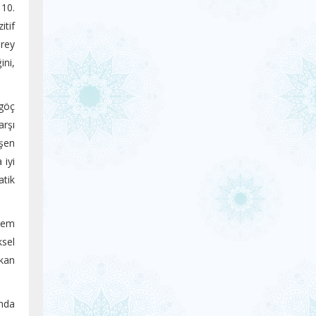
 10.
itif
irey
ini,
 göç
arşı
işen
 iyi
atik
 hem
ksel
ıkan
unda