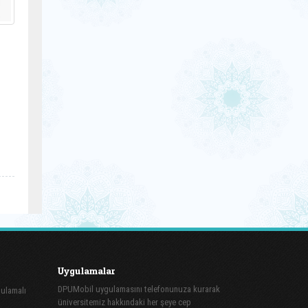
Uygulamalar
DPUMobil uygulamasını telefonunuza kurarak
gulamalı
üniversitemiz hakkındaki her şeye cep