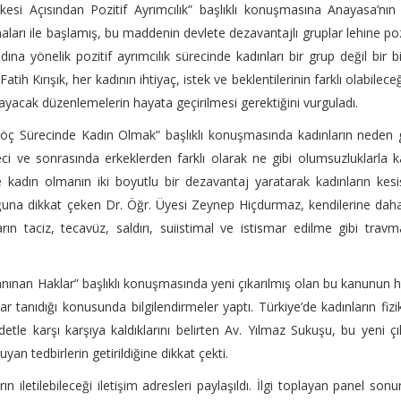
İlkesi Açısından Pozitif Ayrımcılık” başlıklı konuşmasına Anayasa’nın
aları ile başlamış, bu maddenin devlete dezavantajlı gruplar lehine poz
adına yönelik pozitif ayrımcılık sürecinde kadınları bir grup değil bir b
h Kırışık, her kadının ihtiyaç, istek ve beklentilerinin farklı olabileceğ
şılayacak düzenlemelerin hayata geçirilmesi gerektiğini vurguladı.
Göç Sürecinde Kadın Olmak” başlıklı konuşmasında kadınların neden
ci ve sonrasında erkeklerden farklı olarak ne gibi olumsuzluklarla k
n ve kadın olmanın iki boyutlu bir dezavantaj yaratarak kadınların kes
uğuna dikkat çeken Dr. Öğr. Üyesi Zeynep Hiçdurmaz, kendilerine daha
arın taciz, tecavüz, saldırı, suiistimal ve istismar edilme gibi travm
anınan Haklar” başlıklı konuşmasında yeni çıkarılmış olan bu kanunun
r tanıdığı konusunda bilgilendirmeler yaptı. Türkiye’de kadınların fizi
etle karşı karşıya kaldıklarını belirten Av. Yılmaz Sukuşu, bu yeni ç
uyan tedbirlerin getirildiğine dikkat çekti.
n iletilebileceği iletişim adresleri paylaşıldı. İlgi toplayan panel son