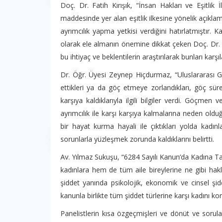
Doç. Dr. Fatih Kırışık, “İnsan Hakları ve Eşitlik 
maddesinde yer alan eşitlik ilkesine yönelik açıklam
ayrımcılık yapma yetkisi verdiğini hatırlatmıştır. K
olarak ele almanın önemine dikkat çeken Doç. Dr. Fati
bu ihtiyaç ve beklentilerin araştırılarak bunları kar
Dr. Öğr. Üyesi Zeynep Hiçdurmaz, “Uluslararası 
ettikleri ya da göç etmeye zorlandıkları, göç süre
karşıya kaldıklarıyla ilgili bilgiler verdi. Göçme
ayrımcılık ile karşı karşıya kalmalarına neden old
bir hayat kurma hayali ile çıktıkları yolda kadınl
sorunlarla yüzleşmek zorunda kaldıklarını belirtti.
Av. Yılmaz Sukuşu, “6284 Sayılı Kanun’da Kadına T
kadınlara hem de tüm aile bireylerine ne gibi hakla
şiddet yanında psikolojik, ekonomik ve cinsel şidd
kanunla birlikte tüm şiddet türlerine karşı kadını kor
Panelistlerin kısa özgeçmişleri ve dönüt ve soruları