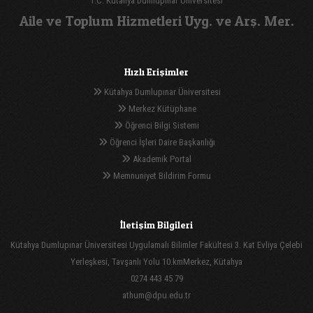
T.C. Kütahya Dumlupınar Üniversitesi
Aile ve Toplum Hizmetleri Uyg. ve Arş. Mer.
Hızlı Erişimler
Kütahya Dumlupınar Üniversitesi
Merkez Kütüphane
Öğrenci Bilgi Sistemi
Öğrenci İşleri Daire Başkanlığı
Akademik Portal
Memnuniyet Bildirim Formu
İletişim Bilgileri
Kütahya Dumlupınar Üniversitesi Uygulamalı Bilimler Fakültesi 3. Kat Evliya Çelebi
Yerleşkesi, Tavşanlı Yolu 10.kmMerkez, Kütahya
0274 443 45 79
athum@dpu.edu.tr