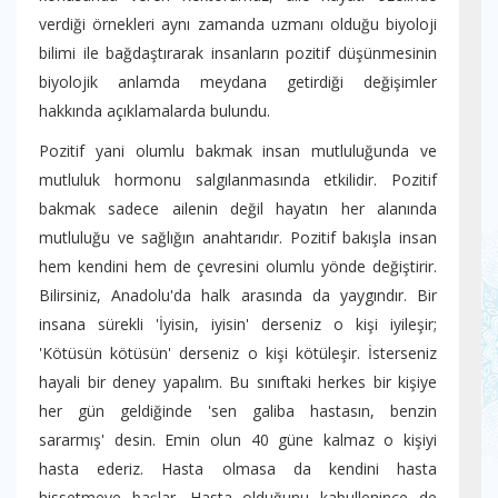
verdiği örnekleri aynı zamanda uzmanı olduğu biyoloji
bilimi ile bağdaştırarak insanların pozitif düşünmesinin
biyolojik anlamda meydana getirdiği değişimler
hakkında açıklamalarda bulundu.
Pozitif yani olumlu bakmak insan mutluluğunda ve
mutluluk hormonu salgılanmasında etkilidir. Pozitif
bakmak sadece ailenin değil hayatın her alanında
mutluluğu ve sağlığın anahtarıdır. Pozitif bakışla insan
hem kendini hem de çevresini olumlu yönde değiştirir.
Bilirsiniz, Anadolu'da halk arasında da yaygındır. Bir
insana sürekli 'İyisin, iyisin' derseniz o kişi iyileşir;
'Kötüsün kötüsün' derseniz o kişi kötüleşir. İsterseniz
hayali bir deney yapalım. Bu sınıftaki herkes bir kişiye
her gün geldiğinde 'sen galiba hastasın, benzin
sararmış' desin. Emin olun 40 güne kalmaz o kişiyi
hasta ederiz. Hasta olmasa da kendini hasta
hissetmeye başlar. Hasta olduğunu kabullenince de