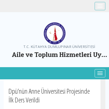
Toggle
T.C. KÜTAHYA DUMLUPINAR ÜNİVERSİTESİ
Aile ve Toplum Hizmetleri Uyg.
ve Arş. Mer.
Toggl
Dpü’nün Anne Üniversitesi Projesinde
İlk Ders Verildi